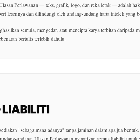
lasan Perlawanan — teks, grafik, logo, dan reka letak — adalah hak
ri lesennya dan dilindungi oleh undang-undang harta intelek yang b
ghasilkan semula, mengedar, atau mencipta karya terbitan daripada 
benaran bertulis terlebih dahulu.
LIABILITI
sediakan "sebagaimana adanya" tanpa jaminan dalam apa jua bentuk
 undang-undang, Ulasan Perlawanan menafikan semua liabiliti untuk 