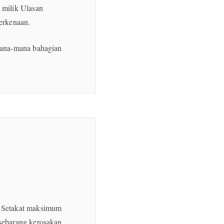
 milik Ulasan
erkenaan.
mana-mana bahagian
. Setakat maksimum
sebarang kerosakan