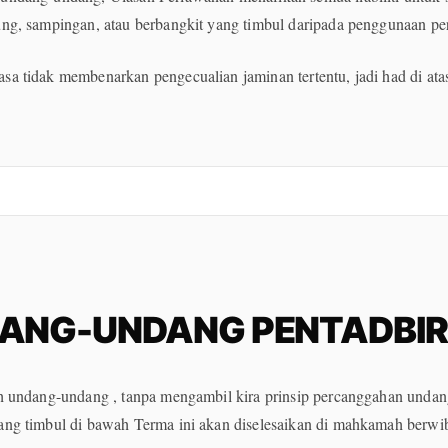
ung, sampingan, atau berbangkit yang timbul daripada penggunaan pe
sa tidak membenarkan pengecualian jaminan tertentu, jadi had di ata
ANG-UNDANG PENTADBI
leh undang-undang , tanpa mengambil kira prinsip percanggahan unda
yang timbul di bawah Terma ini akan diselesaikan di mahkamah berwi