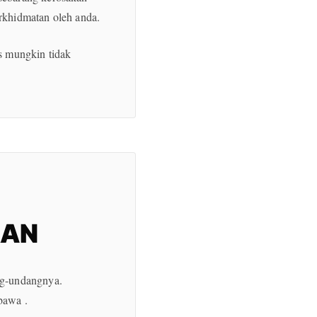
rkhidmatan oleh anda.
s mungkin tidak
RAN
ng-undangnya.
bawa .